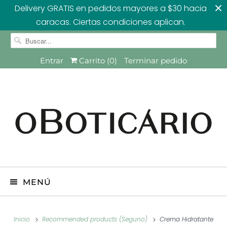
Delivery GRATIS en pedidos mayores a $30 hacia
caracas. Ciertas condiciones aplican.
Entrar
Carrito (
0
)
Terminar pedido
MENÚ
Inicio
Recommended products (Seguno)
Crema Hidratante