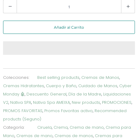
C
a
n
Añadir al Carrito
t
i
d
a
d
Colecciones:
Best selling products
,
Cremas de Manos
,
Cremas Hidratantes
,
Cuerpo y Baño
,
Cuidado de Manos
,
Cyber
Monday 🤖
,
Descuento General
,
Día de la Madre
,
Liquidaciones
V2
,
Nativa SPA
,
Nativa Spa AMEIXA
,
New products
,
PROMOCIONES
,
PROMOS FAVORITAS
,
Promos Favoritas activo
,
Recommended
products (Seguno)
Categoría:
Ciruela
,
Crema
,
Crema de mano
,
Crema para
Mano
,
Cremas de mano
,
Cremas de manos
,
Cremas para