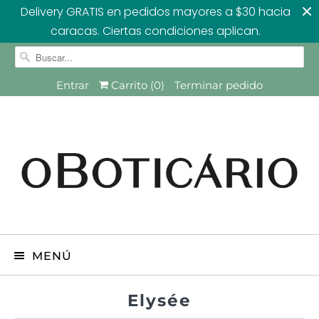
Delivery GRATIS en pedidos mayores a $30 hacia
caracas. Ciertas condiciones aplican.
Entrar
Carrito (
0
)
Terminar pedido
MENÚ
Elysée